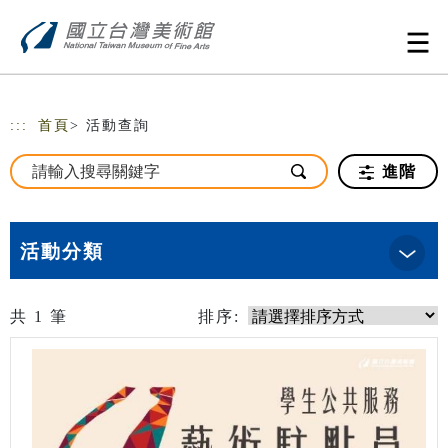
跳到主要內容
網站導覽
:::
首頁
> 活動查詢
進階
活動分類
共
1
筆
排序: