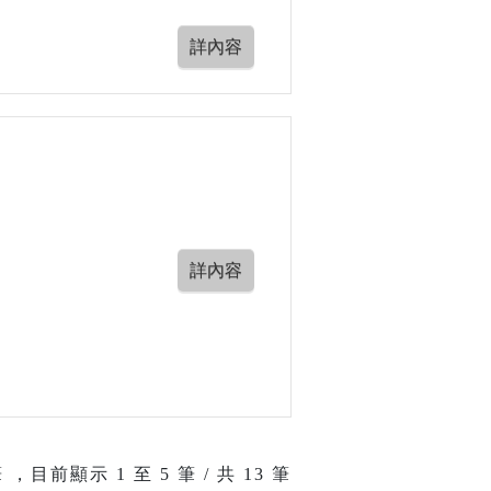
 ，目前顯示
1
至
5
筆 / 共 13 筆