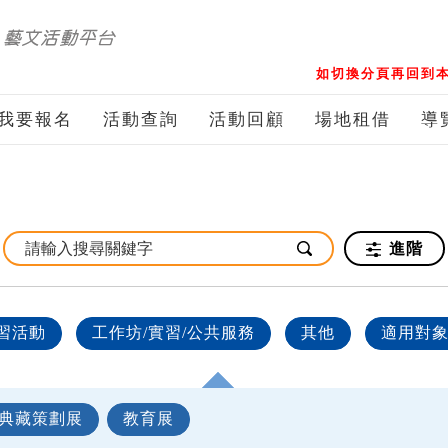
如切換分頁再回到本
我要報名
活動查詢
活動回顧
場地租借
導
進階
習活動
工作坊/實習/公共服務
其他
適用對
典藏策劃展
教育展