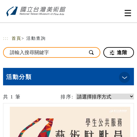
跳到主要內容
網站導覽
:::
首頁
> 活動查詢
進階
活動分類
共
1
筆
排序: