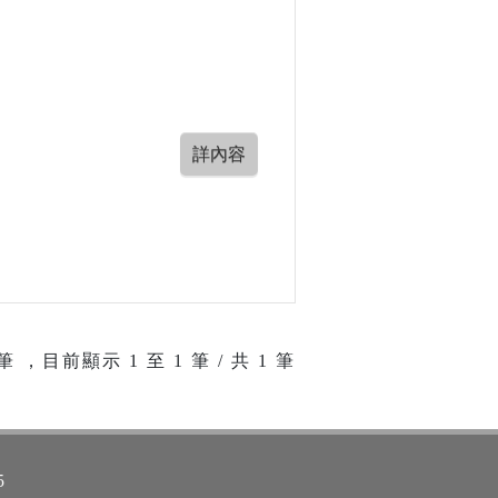
筆 ，目前顯示
1
至
1
筆 / 共 1 筆
5