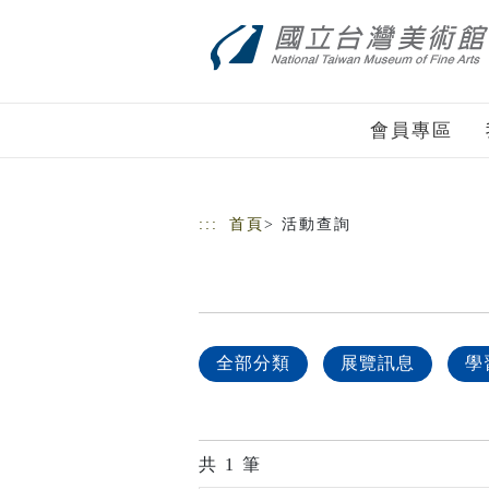
跳到主要內容
網站導覽
會員專區
:::
首頁
> 活動查詢
全部分類
展覽訊息
學
共
1
筆