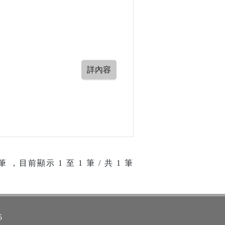
筆 ，目前顯示
1
至
1
筆 / 共 1 筆
5