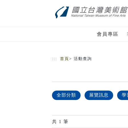
跳到主要內容
網站導覽
會員專區
:::
首頁
> 活動查詢
全部分類
展覽訊息
學
共
1
筆