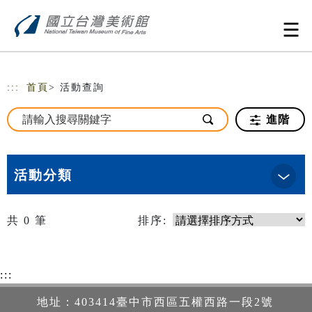
跳到主要內容
網站導覽
:::
首頁
> 活動查詢
進階
活動分類
共
0
筆
排序:
:::
地址：403414臺中市西區五權西路一段2號