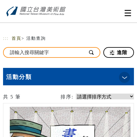
跳到主要內容
網站導覽
:::
首頁
> 活動查詢
進階
活動分類
共
5
筆
排序: