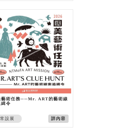
藝術任務──Mr. ART的藝術線
追緝令
常設展
詳內容