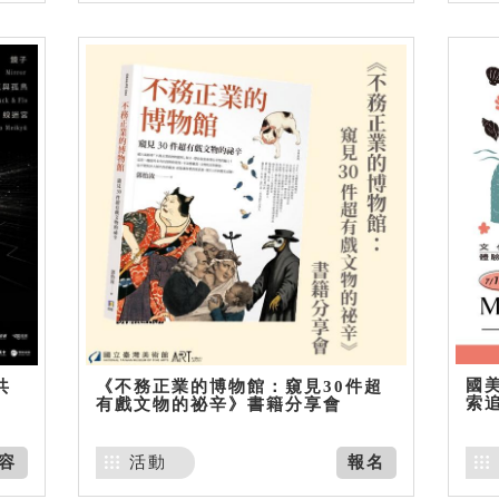
國美
共
《不務正業的博物館：窺見30件超
索
有戲文物的祕辛》書籍分享會
容
活動
報名