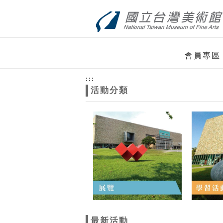
跳到主要內容
網站導覽
網
會員專區
站
:::
活動分類
主
題
最新活動