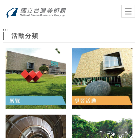
跳到主要內容
網站導覽
Togg
navig
網
:::
站
活動分類
主
題