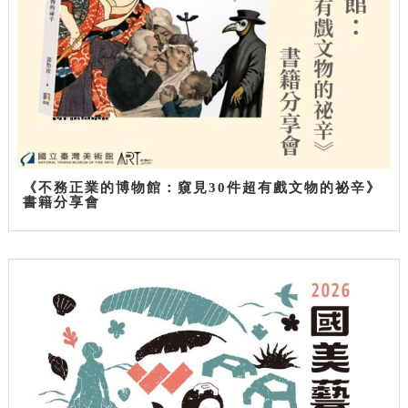
《不務正業的博物館：窺見30件超有戲文物的祕辛》
書籍分享會