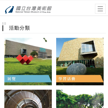
跳到主要內容
網站導覽
Togg
navig
網
:::
站
活動分類
主
題