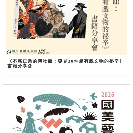
《不務正業的博物館：窺見30件超有戲文物的祕辛》
書籍分享會