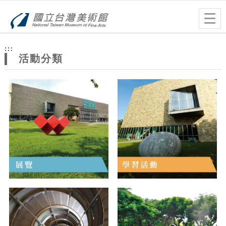
跳到主要內容
網站導覽
Togg
navig
網
:::
站
活動分類
主
題