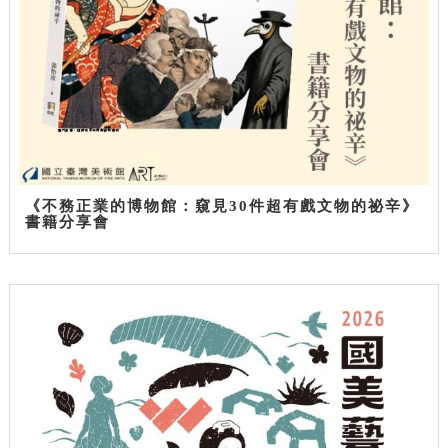
《不務正業的博物館：窺見30件超有戲文物的祕辛》
書籍分享會