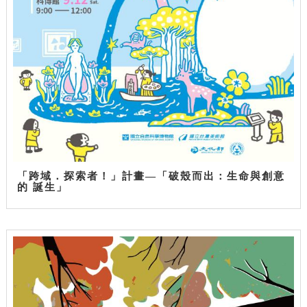
「跨域．探索者！」計畫—「破殼而出：生命與創意
的 誕生」