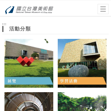
跳到主要內容
網站導覽
Togg
navig
網
:::
站
活動分類
主
題