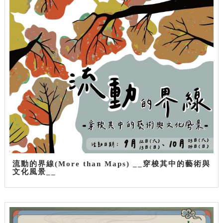
流動的界線(More than Maps) __穿梭其中的藝術與
文化風景__