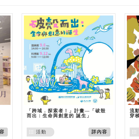
「跨域．探索者！」計畫—「破殼
流動
而出：生命與創意的 誕生」
穿
容
活動
詳內容