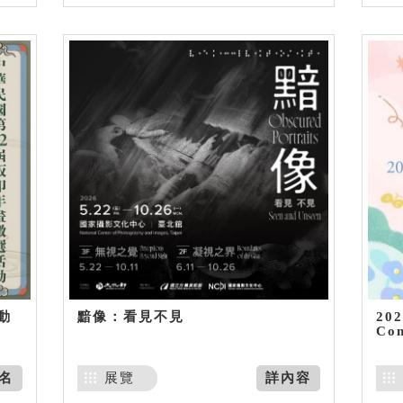
動
黯像：看見不見
20
Co
名
展覽
詳內容