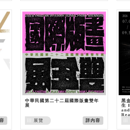
中華民國第二十二屆國際版畫雙年
黑
展
生 E
and
Rea
容
展覽
詳內容