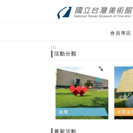
跳到主要內容
網站導覽
網
會員專區
站
:::
活動分類
主
題
最新活動