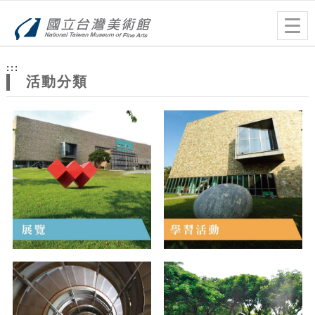
跳到主要內容
網站導覽
Togg
navig
網
:::
站
活動分類
主
題