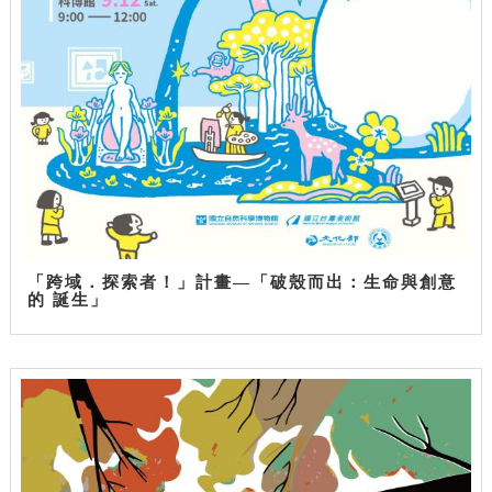
「跨域．探索者！」計畫—「破殼而出：生命與創意
的 誕生」