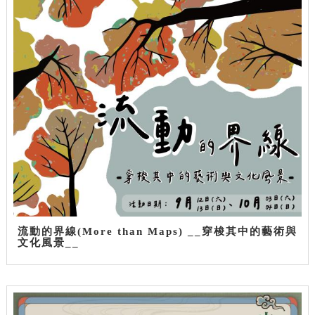
流動的界線(More than Maps) __穿梭其中的藝術與
文化風景__