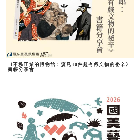
《不務正業的博物館：窺見30件超有戲文物的祕辛》
書籍分享會