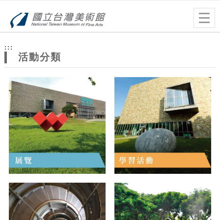
跳到主要內容
網站導覽
Togg
navig
網
:::
站
活動分類
主
題