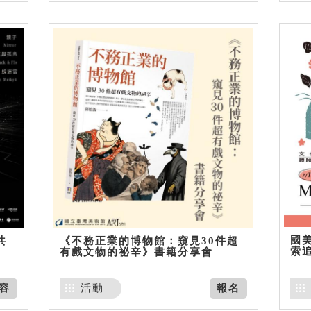
國美
共
《不務正業的博物館：窺見30件超
索
有戲文物的祕辛》書籍分享會
容
活動
報名