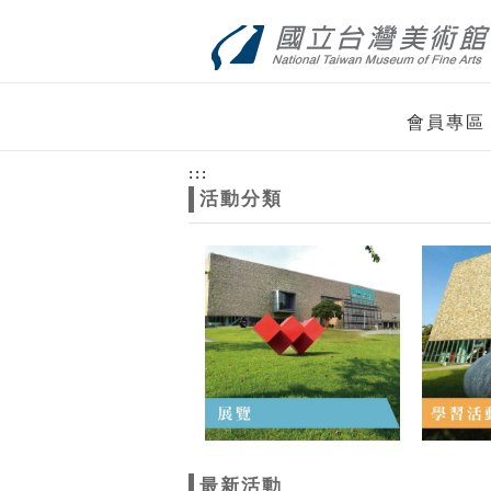
跳到主要內容
網站導覽
網
會員專區
站
:::
活動分類
主
題
最新活動