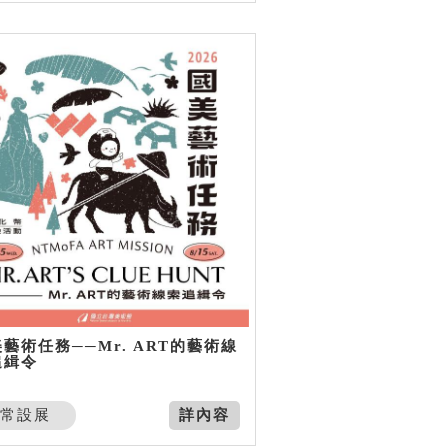
藝術任務──Mr. ART的藝術線
追緝令
常設展
詳內容