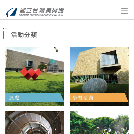
跳到主要內容
網站導覽
Togg
navig
網
:::
站
活動分類
主
題