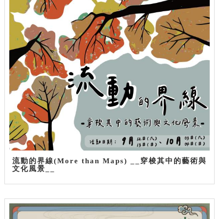
流動的界線(More than Maps) __穿梭其中的藝術與
文化風景__