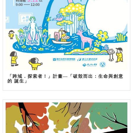
「跨域．探索者！」計畫—「破殼而出：生命與創意
的 誕生」