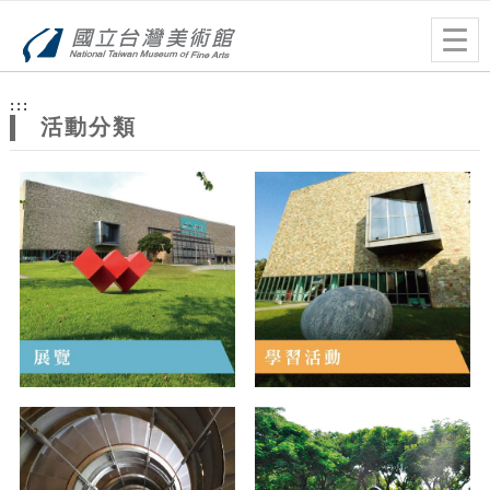
跳到主要內容
網站導覽
Togg
navig
網
:::
站
活動分類
主
題