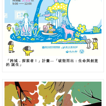
「跨域．探索者！」計畫—「破殼而出：生命與創意
的 誕生」