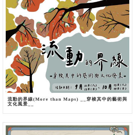
流動的界線(More than Maps) __穿梭其中的藝術與
文化風景__