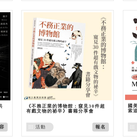
國美
共
《不務正業的博物館：窺見30件超
索
有戲文物的祕辛》書籍分享會
容
活動
報名