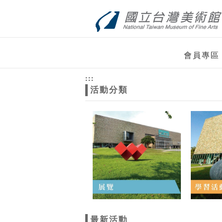
跳到主要內容
網站導覽
網
會員專區
站
:::
活動分類
主
題
最新活動