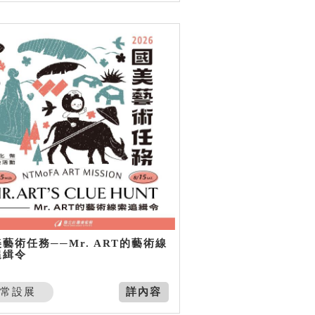
藝術任務──Mr. ART的藝術線
追緝令
常設展
詳內容