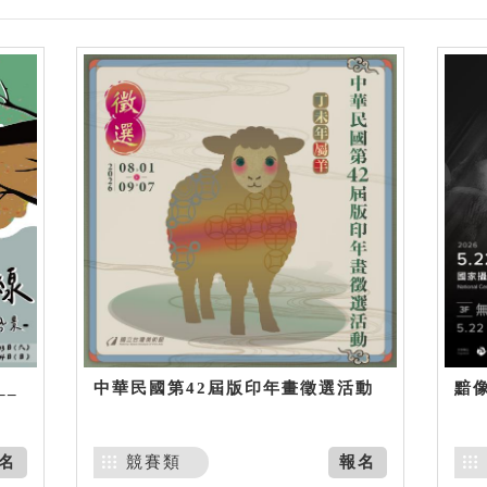
__
中華民國第42屆版印年畫徵選活動
黯
名
競賽類
報名