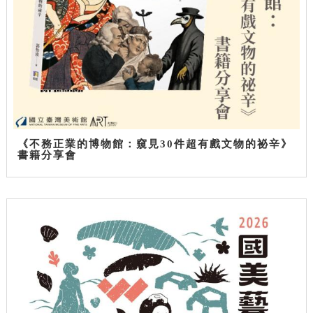
《不務正業的博物館：窺見30件超有戲文物的祕辛》
書籍分享會