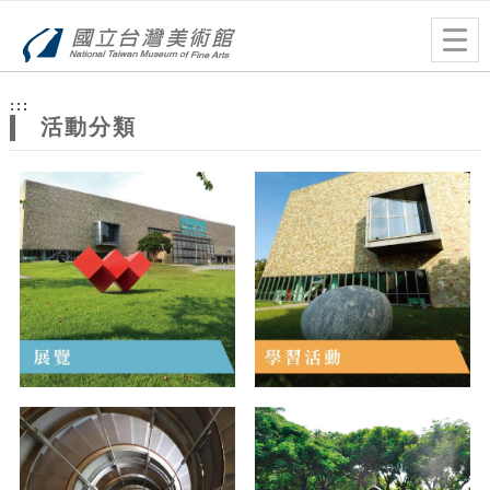
跳到主要內容
網站導覽
Togg
navig
網
:::
站
活動分類
主
題