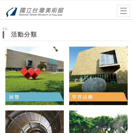
跳到主要內容
網站導覽
Togg
navig
網
:::
站
活動分類
主
題