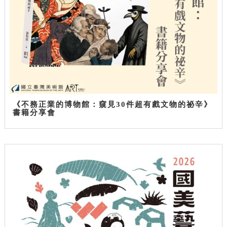
《不務正業的博物館：窺見30件超有戲文物的祕辛》
書籍分享會