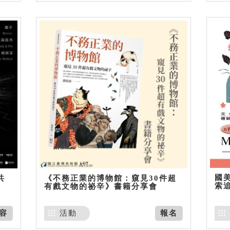
國美
共
《不務正業的博物館：窺見30件超
索
有戲文物的祕辛》書籍分享會
容
活動
報名