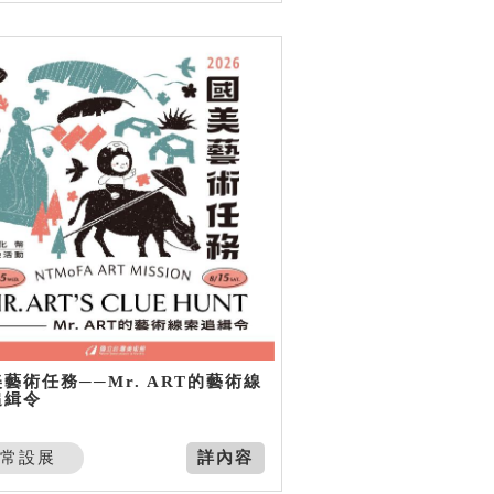
藝術任務──Mr. ART的藝術線
追緝令
常設展
詳內容