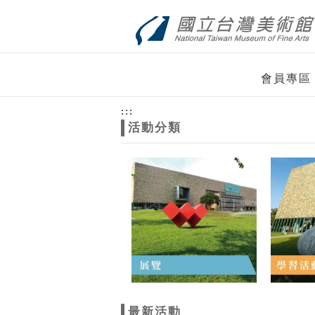
跳到主要內容
網站導覽
網
會員專區
站
:::
活動分類
主
題
最新活動