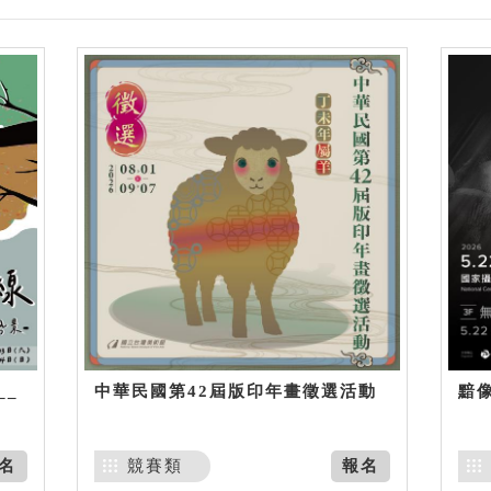
__
中華民國第42屆版印年畫徵選活動
黯
名
競賽類
報名