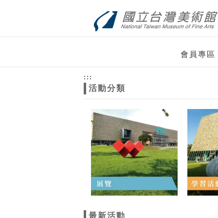
跳到主要內容
網站導覽
網
會員專區
站
:::
活動分類
主
題
最新活動