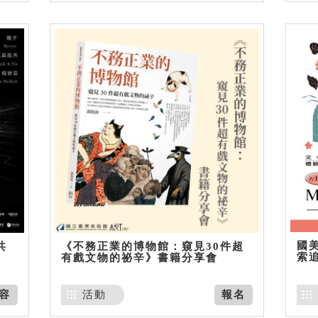
國美
共
《不務正業的博物館：窺見30件超
索
有戲文物的祕辛》書籍分享會
容
活動
報名