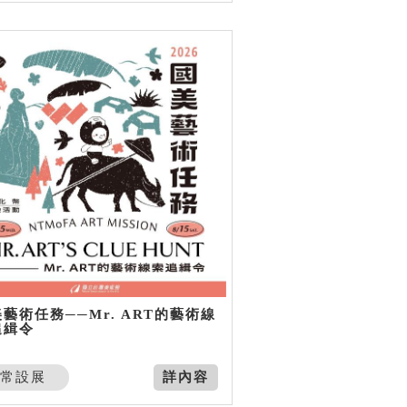
藝術任務──Mr. ART的藝術線
追緝令
常設展
詳內容