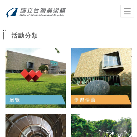
跳到主要內容
網站導覽
Togg
navig
網
:::
站
活動分類
主
題