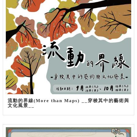
流動的界線(More than Maps) __穿梭其中的藝術與
文化風景__