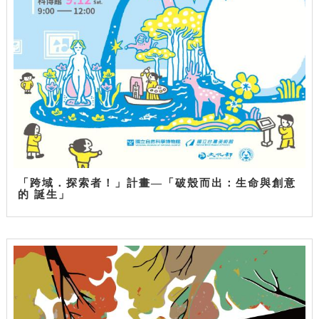
「跨域．探索者！」計畫—「破殼而出：生命與創意
的 誕生」