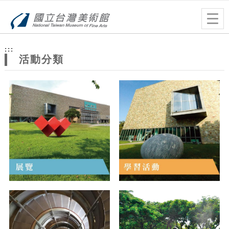
跳到主要內容
網站導覽
Togg
navig
網
:::
站
活動分類
主
題