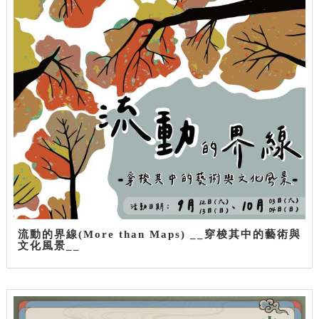
流動的界線(More than Maps) __穿梭其中的藝術與
文化風景__