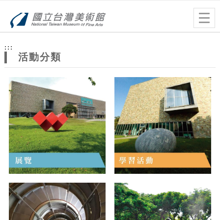
跳到主要內容
網站導覽
Togg
navig
網
:::
站
活動分類
主
題