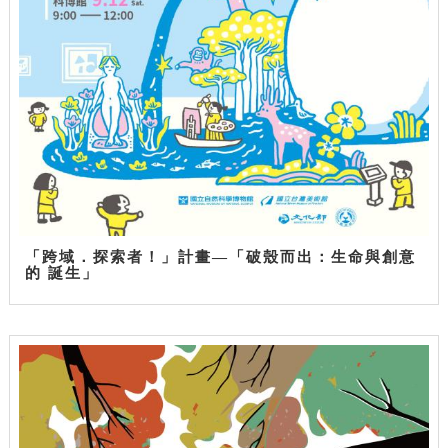
「跨域．探索者！」計畫—「破殼而出：生命與創意
的 誕生」