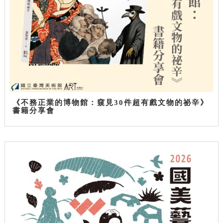
《不務正業的博物館：窺見30件超有戲文物的祕辛》
書籍分享會