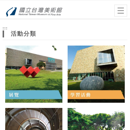
跳到主要內容
網站導覽
Togg
navig
網
:::
站
活動分類
主
題