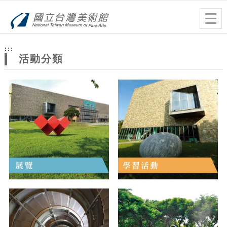
跳到主要內容
網站導覽
Togg
navig
網
:::
站
活動分類
主
題