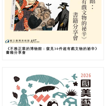
《不務正業的博物館：窺見30件超有戲文物的祕辛》
書籍分享會