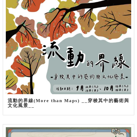
流動的界線(More than Maps) __穿梭其中的藝術與
文化風景__