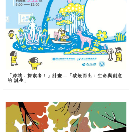
「跨域．探索者！」計畫—「破殼而出：生命與創意
的 誕生」