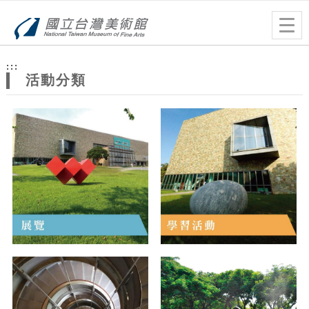
跳到主要內容
網站導覽
Togg
navig
網
:::
站
活動分類
主
題