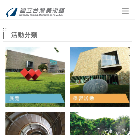
跳到主要內容
網站導覽
Togg
navig
網
:::
站
活動分類
主
題