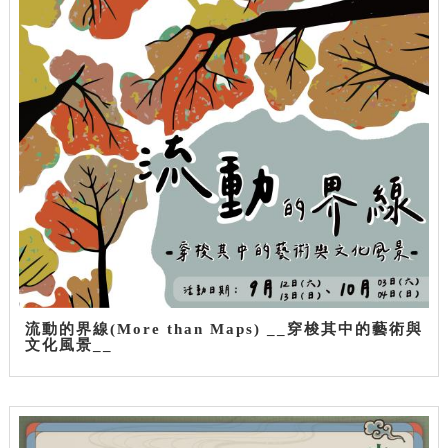
流動的界線(More than Maps) __穿梭其中的藝術與
文化風景__