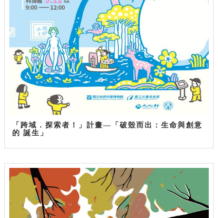
「跨域．探索者！」計畫—「破殼而出：生命與創意
的 誕生」