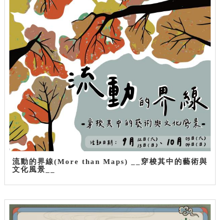
流動的界線(More than Maps) __穿梭其中的藝術與
文化風景__