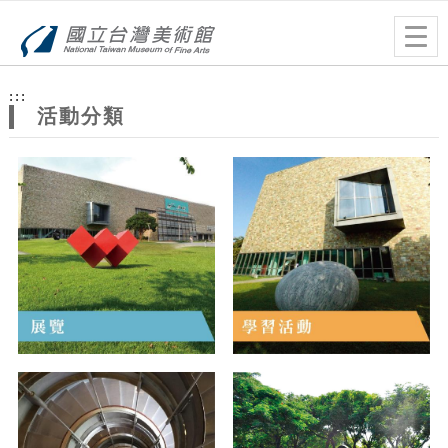
跳到主要內容
網站導覽
Togg
navig
網
:::
站
活動分類
主
題