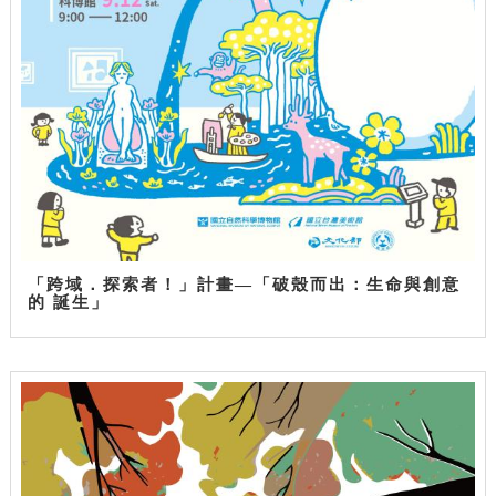
「跨域．探索者！」計畫—「破殼而出：生命與創意
的 誕生」