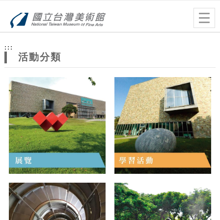
跳到主要內容
網站導覽
Togg
navig
網
:::
站
活動分類
主
題