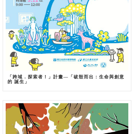
「跨域．探索者！」計畫—「破殼而出：生命與創意
的 誕生」