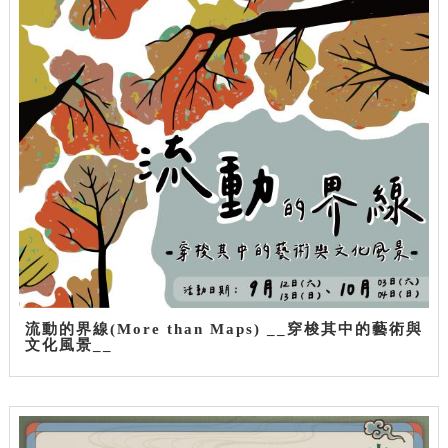
流動的界線(More than Maps) __穿梭其中的藝術與
文化風景__