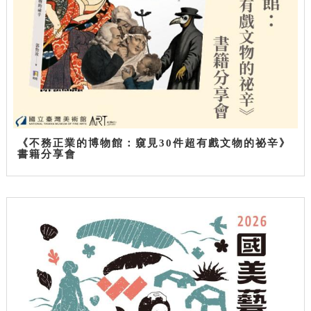
《不務正業的博物館：窺見30件超有戲文物的祕辛》
書籍分享會