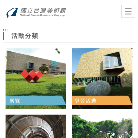
跳到主要內容
網站導覽
Togg
navig
網
:::
站
活動分類
主
題