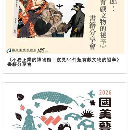
《不務正業的博物館：窺見30件超有戲文物的祕辛》
書籍分享會