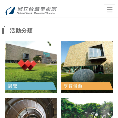
跳到主要內容
網站導覽
Togg
navig
網
:::
站
活動分類
主
題