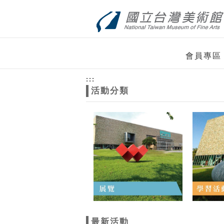
跳到主要內容
網站導覽
網
會員專區
站
:::
活動分類
主
題
最新活動