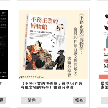
國美
共
《不務正業的博物館：窺見30件超
索
有戲文物的祕辛》書籍分享會
容
活動
報名