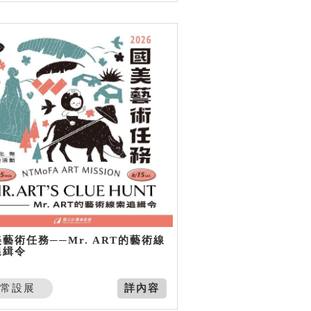
藝術任務──Mr. ART的藝術線
追緝令
常設展
詳內容