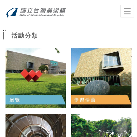
跳到主要內容
網站導覽
Togg
navig
網
:::
站
活動分類
主
題