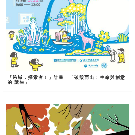
「跨域．探索者！」計畫—「破殼而出：生命與創意
的 誕生」