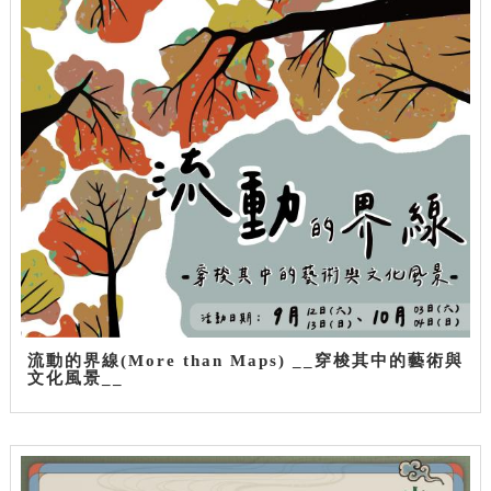
流動的界線(More than Maps) __穿梭其中的藝術與
文化風景__