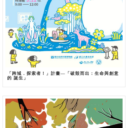
「跨域．探索者！」計畫—「破殼而出：生命與創意
的 誕生」