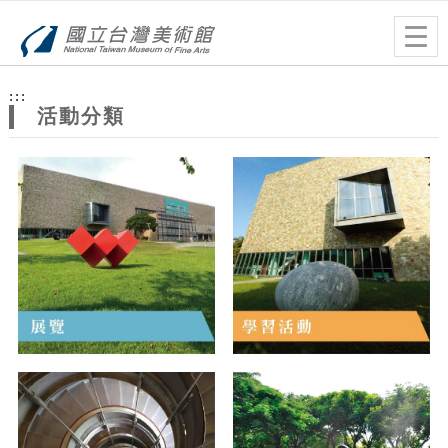
跳到主要內容
網站導覽
Togg
navig
網
:::
站
活動分類
主
題