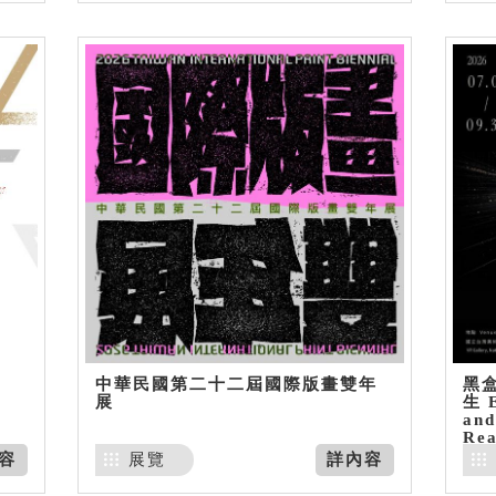
中華民國第二十二屆國際版畫雙年
黑
展
生 E
and
Rea
容
展覽
詳內容