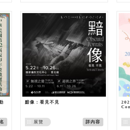
動
黯像：看見不見
20
Co
名
展覽
詳內容