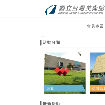
跳到主要內容
網站導覽
網
會員專區
站
:::
活動分類
主
題
最新活動