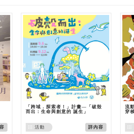
「跨域．探索者！」計畫—「破殼
流動
而出：生命與創意的 誕生」
穿
容
活動
詳內容