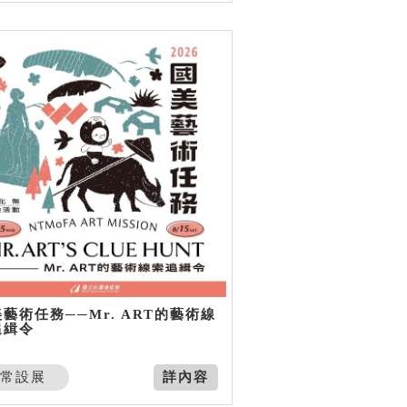
藝術任務──Mr. ART的藝術線
追緝令
常設展
詳內容