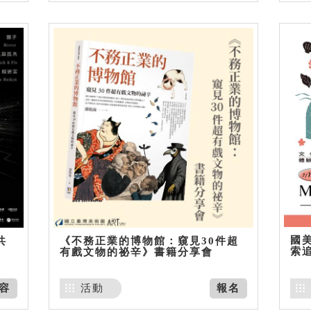
國美
共
《不務正業的博物館：窺見30件超
索
有戲文物的祕辛》書籍分享會
容
活動
報名