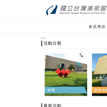
跳到主要內容
網站導覽
網
會員專區
站
:::
活動分類
主
題
最新活動