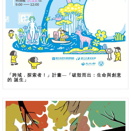
「跨域．探索者！」計畫—「破殼而出：生命與創意
的 誕生」