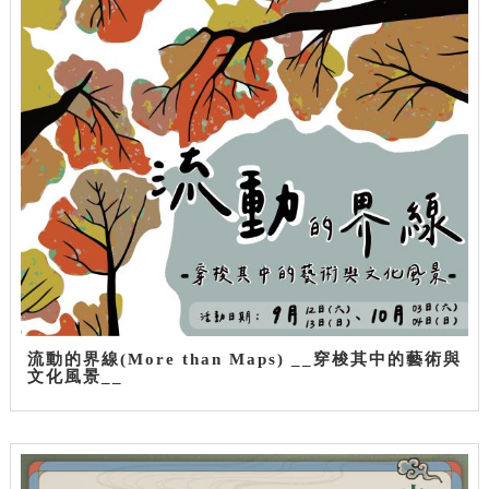
流動的界線(More than Maps) __穿梭其中的藝術與
文化風景__