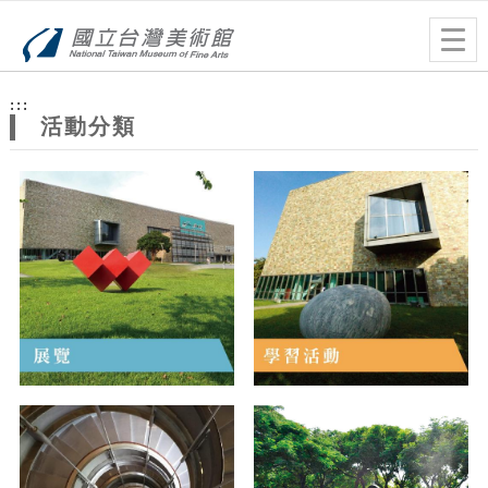
跳到主要內容
網站導覽
Togg
navig
網
:::
站
活動分類
主
題