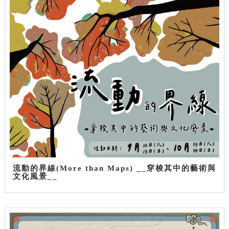
流動的界線(More than Maps) __穿梭其中的藝術與
文化風景__