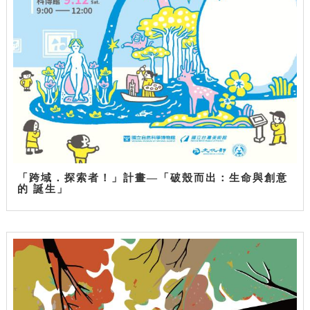
「跨域．探索者！」計畫—「破殼而出：生命與創意
的 誕生」