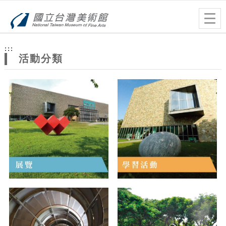
跳到主要內容
網站導覽
Togg
navig
網
:::
站
活動分類
主
題