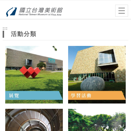
跳到主要內容
網站導覽
Togg
navig
網
:::
站
活動分類
主
題