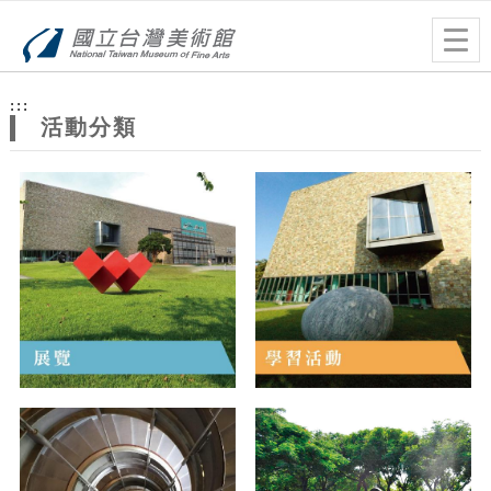
跳到主要內容
網站導覽
Togg
navig
網
:::
站
活動分類
主
題