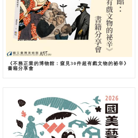
《不務正業的博物館：窺見30件超有戲文物的祕辛》
書籍分享會