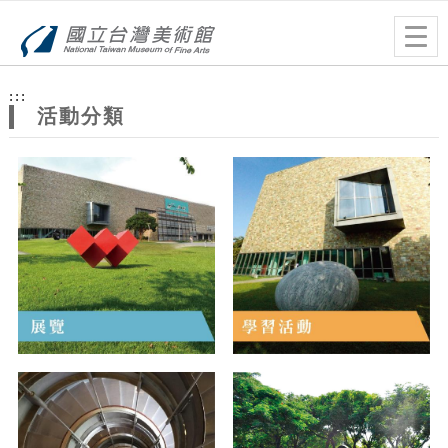
跳到主要內容
網站導覽
Togg
navig
網
:::
站
活動分類
主
題