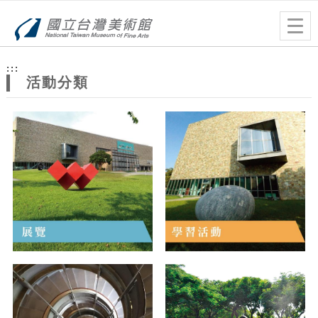
跳到主要內容
網站導覽
Togg
navig
網
:::
站
活動分類
主
題