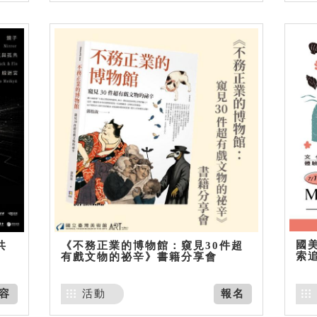
國美
共
《不務正業的博物館：窺見30件超
索
有戲文物的祕辛》書籍分享會
容
活動
報名