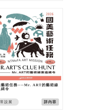
藝術任務──Mr. ART的藝術線
追緝令
常設展
詳內容