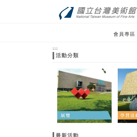
跳到主要內容
網站導覽
網
會員專區
站
:::
活動分類
主
題
最新活動