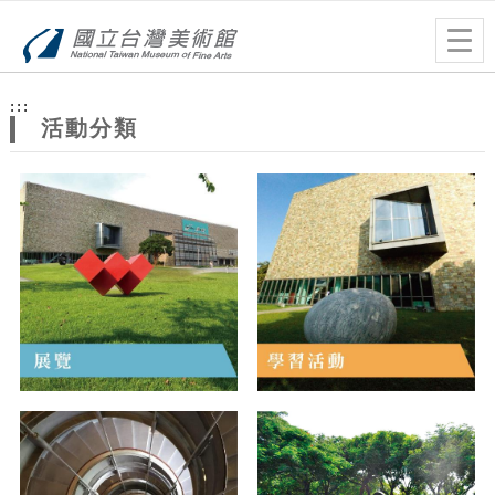
跳到主要內容
網站導覽
Togg
navig
網
:::
站
活動分類
主
題