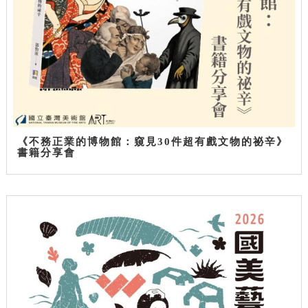
《不務正業的博物館：窺見30件超有戲文物的祕辛》
書籍分享會