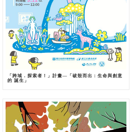
「跨域．探索者！」計畫—「破殼而出：生命與創意
的 誕生」