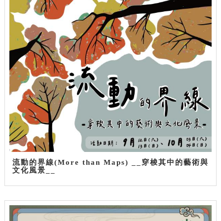
流動的界線(More than Maps) __穿梭其中的藝術與
文化風景__