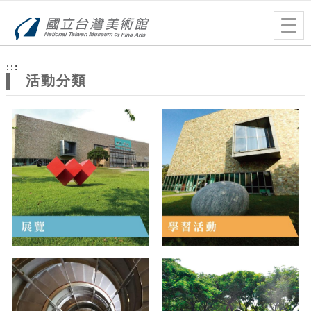
跳到主要內容
網站導覽
Togg
navig
網
:::
站
活動分類
主
題