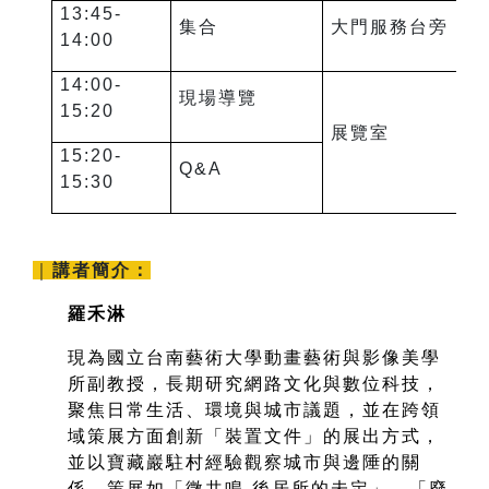
13:45-
集合
大門服務台旁
14:00
14:00-
現場導覽
15:20
展覽室
15:20-
Q&A
15:30
｜
講者簡介：
羅禾淋
現為國立台南藝術大學動畫藝術與影像美學
所副教授，長期研究網路文化與數位科技，
聚焦日常生活、環境與城市議題，並在跨領
域策展方面創新「裝置文件」的展出方式，
並以寶藏巖駐村經驗觀察城市與邊陲的關
係，策展如「微共鳴-後居所的未定」、「廢