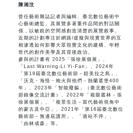
陳湘汶
曾任藝術雜誌記者與編輯、臺北數位藝術中
心藝術總監。其展覽多著重作品間的對話關
係，以敏銳的空間感創造清楚的展覽敘事。
近期的計劃專注於網路/虛擬與現實世界的互
相滲透如何影響大眾視覺文化的建構、年輕
世代的創作美學及其背後政治。
參與的計畫有 2025「張徐展個展」、
「Last Warning-Li Yi-Fan」、2024年
「第19屆臺北數位藝術節－鎧美拉之島」、
「沃克・海
怪・炮火與他們
－
熱蘭遮堡
400
年」、
2023
年「智能廢軀」（臺北
數位藝術
節錄像交流計畫）、2022年「複眼叢林－張
徐展個展」、「複景生活－當代藝術視角中
的蒙古及中亞」、2021年「第16屆臺北數位
藝術節－無邊庇護所」、「過站不停」、
「由林成森」等。