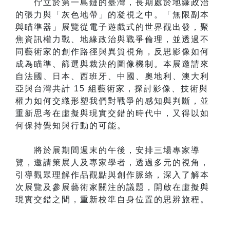
佇立於第一島鏈的臺灣，長期處於地緣政治
的張力與「灰色地帶」的凝視之中。「無限副本
與瞄準器」展覽從電子遊戲式的世界觀出發，聚
焦資訊權力戰、地緣政治與戰爭倫理，並透過不
同藝術家的創作路徑與異質視角，反思影像如何
成為瞄準、篩選與裁決的圖像機制。本展邀請來
自法國、日本、西班牙、中國、奧地利、澳大利
亞與台灣共計 15 組藝術家，探討影像、技術與
權力如何交織形塑我們對戰爭的感知與判斷，並
重新思考在虛擬與現實交錯的時代中，又得以如
何保持覺知與行動的可能。
將於展期間週末的午後，安排三場專家導
覽，邀請策展人及專家學者，透過多元的視角，
引導觀眾理解作品觀點與創作脈絡，深入了解本
次展覽及參展藝術家關注的議題，開啟在虛擬與
現實交錯之間，重新校準自身位置的思辨旅程。